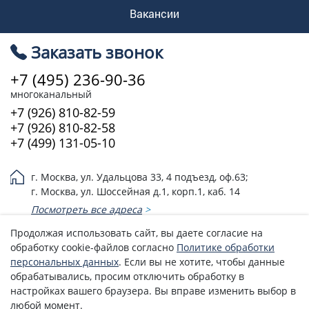
Вакансии
Заказать звонок
+7 (495) 236-90-36
многоканальный
+7 (926) 810-82-59
+7 (926) 810-82-58
+7 (499) 131-05-10
г. Москва, ул. Удальцова 33, 4 подъезд, оф.63;
г. Москва, ул. Шоссейная д.1, корп.1, каб. 14
Посмотреть все адреса
>
Продолжая использовать сайт, вы даете согласие на
Эл. почта:
3526474@mail.ru
обработку cookie-файлов согласно
Политике обработки
Политика возврата денежных средств
персональных данных
. Если вы не хотите, чтобы данные
обрабатывались, просим отключить обработку в
Политика обработки персональных данных
настройках вашего браузера. Вы вправе изменить выбор в
© 2005 - 2026 Союз-эксперт (ООО)
любой момент.