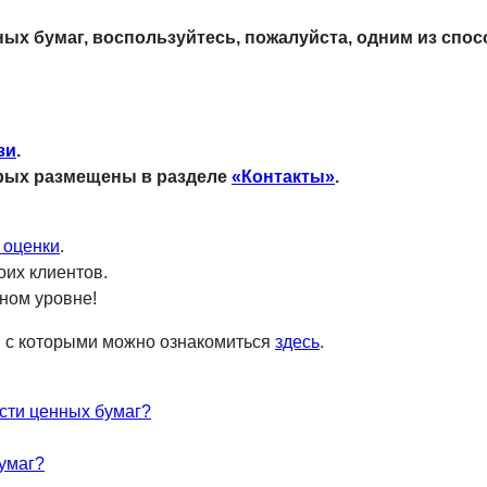
ных бумаг, воспользуйтесь, пожалуйста, одним из спос
зи
.
орых размещены в разделе
«Контакты»
.
 оценки
.
оих клиентов.
ном уровне!
и с которыми можно ознакомиться
здесь
.
ости ценных бумаг?
умаг?