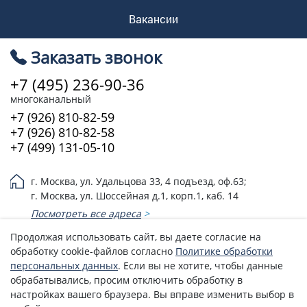
Вакансии
Заказать звонок
+7 (495) 236-90-36
многоканальный
+7 (926) 810-82-59
+7 (926) 810-82-58
+7 (499) 131-05-10
г. Москва, ул. Удальцова 33, 4 подъезд, оф.63;
г. Москва, ул. Шоссейная д.1, корп.1, каб. 14
Посмотреть все адреса
>
Продолжая использовать сайт, вы даете согласие на
Эл. почта:
3526474@mail.ru
обработку cookie-файлов согласно
Политике обработки
Политика возврата денежных средств
персональных данных
. Если вы не хотите, чтобы данные
обрабатывались, просим отключить обработку в
Политика обработки персональных данных
настройках вашего браузера. Вы вправе изменить выбор в
© 2005 - 2026 Союз-эксперт (ООО)