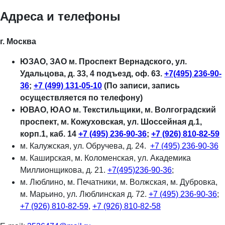
Адреса и телефоны
г. Москва
ЮЗАО, ЗАО м. Проспект Вернадского, ул.
Удальцова, д. 33, 4 подъезд, оф. 63.
+7(495) 236-90-
36
;
+7 (499) 131-05-10
(По записи, запись
осуществляется по телефону)
ЮВАО, ЮАО м. Текстильщики, м. Волгоградский
проспект, м. Кожуховская, ул. Шоссейная д.1,
корп.1, каб. 14
+7 (495) 236-90-36
;
+7 (926) 810-82-59
м. Калужская, ул. Обручева, д. 24.
+7 (495) 236-90-36
м. Каширская, м. Коломенская, ул. Академика
Миллионщикова, д. 21.
+7(495)236-90-36
;
м. Люблино, м. Печатники, м. Волжская, м. Дубровка,
м. Марьино, ул. Люблинская д. 72.
+7 (495) 236-90-36
;
+7 (926) 810-82-59
,
+7 (926) 810-82-58