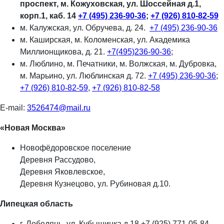
проспект, м. Кожуховская, ул. Шоссейная д.1,
корп.1, каб. 14
+7 (495) 236-90-36
;
+7 (926) 810-82-59
м. Калужская, ул. Обручева, д. 24.
+7 (495) 236-90-36
м. Каширская, м. Коломенская, ул. Академика
Миллионщикова, д. 21.
+7(495)236-90-36
;
м. Люблино, м. Печатники, м. Волжская, м. Дубровка,
м. Марьино, ул. Люблинская д. 72.
+7 (495) 236-90-36
;
+7 (926) 810-82-59
,
+7 (926) 810-82-58
E-mail:
3526474@mail.ru
«Новая Москва»
Новофёдоровское поселение
Деревня Рассудово,
Деревня Яковлевское,
Деревня Кузнецово, ул. Рубиновая д.10.
Липецкая область
г. Лебедянь, ул. Кубышинка д.18 +7 (925) 771-05-84