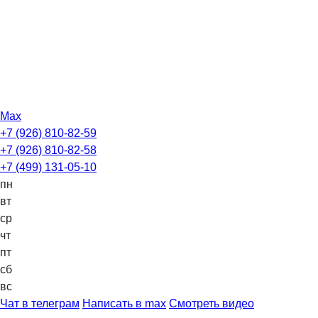
Max
+7 (926) 810-82-59
+7 (926) 810-82-58
+7 (499) 131-05-10
пн
вт
ср
чт
пт
сб
вс
Чат в телеграм
Написать в max
Смотреть видео