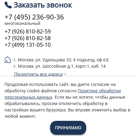
Заказать звонок
+7 (495) 236-90-36
многоканальный
+7 (926) 810-82-59
+7 (926) 810-82-58
+7 (499) 131-05-10
г. Москва, ул. Удальцова 33, 4 подъезд, оф.63;
г. Москва, ул. Шоссейная д.1, корп.1, каб. 14
Посмотреть все адреса
>
Продолжая использовать сайт, вы даете согласие на
Эл. почта:
3526474@mail.ru
обработку cookie-файлов согласно
Политике обработки
Политика возврата денежных средств
персональных данных
. Если вы не хотите, чтобы данные
обрабатывались, просим отключить обработку в
Политика обработки персональных данных
настройках вашего браузера. Вы вправе изменить выбор в
© 2005 - 2026 Союз-эксперт (ООО)
любой момент.
*Информация, опубликованная на сайте, не является
офертой
ПРИНИМАЮ