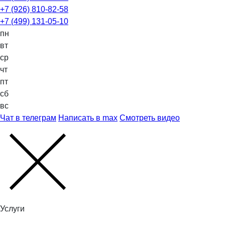
+7 (926) 810-82-58
+7 (499) 131-05-10
пн
вт
ср
чт
пт
сб
вс
Чат в телеграм
Написать в max
Смотреть видео
Услуги