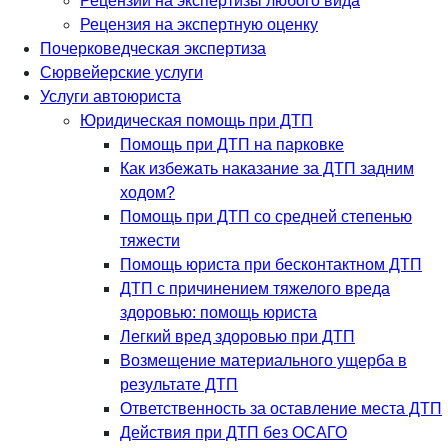
Рецензии на экспертизы любого вида
Рецензия на экспертную оценку
Почерковедческая экспертиза
Сюрвейерские услуги
Услуги автоюриста
Юридическая помощь при ДТП
Помощь при ДТП на парковке
Как избежать наказание за ДТП задним
ходом?
Помощь при ДТП со средней степенью
тяжести
Помощь юриста при бесконтактном ДТП
ДТП с причинением тяжелого вреда
здоровью: помощь юриста
Легкий вред здоровью при ДТП
Возмещение материального ущерба в
результате ДТП
Ответственность за оставление места ДТП
Действия при ДТП без ОСАГО