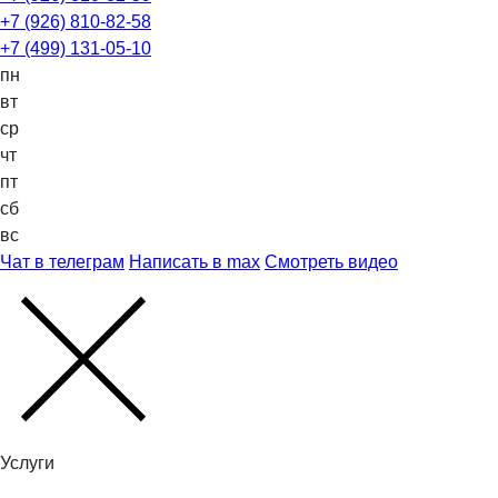
+7 (926) 810-82-58
+7 (499) 131-05-10
пн
вт
ср
чт
пт
сб
вс
Чат в телеграм
Написать в max
Смотреть видео
Услуги